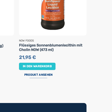
NOW FOODS
SWANSON
Flüssiges Sonnenblumenlecithin mit
Calcium Oro
g)
Cholin NOW (473 ml)
Kapseln)
21,95
€
28,90
€
IN DEN WARENKORB
IN DEN WA
PRODUKT ANSEHEN
PRODUKT 