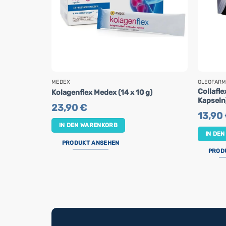
MEDEX
OLEOFARM
Collafl
Kolagenflex Medex (14 x 10 g)
Kapseln
23,90
€
13,90
IN DEN WARENKORB
IN DE
PRODUKT ANSEHEN
PROD