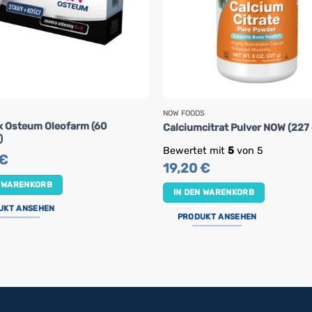
NOW FOODS
ex Osteum Oleofarm (60
Calciumcitrat Pulver NOW (227 
)
Bewertet mit
5
von 5
€
19,20
€
N WARENKORB
IN DEN WARENKORB
UKT ANSEHEN
PRODUKT ANSEHEN