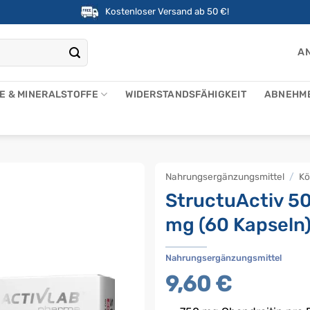
Kostenloser Versand ab 50 €!
AN
NE & MINERALSTOFFE
WIDERSTANDSFÄHIGKEIT
ABNEHM
Nahrungsergänzungsmittel
/
Kö
StructuActiv 5
mg (60 Kapseln
Nahrungsergänzungsmittel
9,60
€