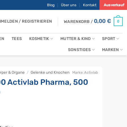
Blog
Über uns
Kontakt
Ausverkauf
0,00
€
MELDEN / REGISTRIEREN
0
WARENKORB /
EN
TEES
KOSMETIK
MUTTER & KIND
SPORT
SONSTIGES
MARKEN
rper & Organe
/
Gelenke und Knochen
Marke:
Activlab
00 Activlab Pharma, 500
)