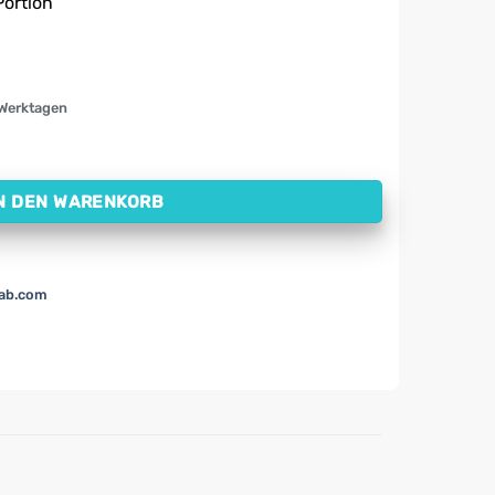
Portion
 Werktagen
arma, 500 mg (60 Kapseln) Menge
N DEN WARENKORB
lab.com