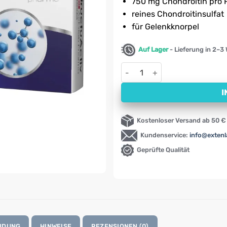
750 mg Chondroitin pro 
reines Chondroitinsulfat
für Gelenkknorpel
Auf Lager
- Lieferung in 2–3
StructuActiv 500 Activlab Ph
I
Kostenloser Versand ab 50 €
Kundenservice:
info@exten
Geprüfte Qualität
NDUNG
HINWEISE
REZENSIONEN (0)