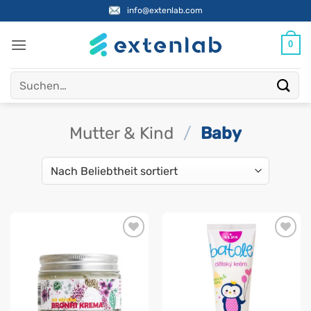
Zum
info@extenlab.com
Inhalt
springen
0
Suchen
nach:
Mutter & Kind
/
Baby