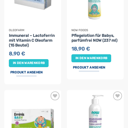
OLEOFARM
NOW FOODS
Immuneral – Lactoferrin
Pflegelotion für Babys,
mit Vitamin C Oleofarm
parfümfrei NOW (237 ml)
(15 Beutel)
18,90
€
8,90
€
IN DEN WARENKORB
IN DEN WARENKORB
PRODUKT ANSEHEN
PRODUKT ANSEHEN