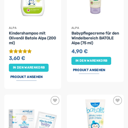
ALPA
ALPA
Kindershampoo mit
Babypflegecreme für den
Olivenöl Batole Alpa (200
Windelbereich BATOLE
ml)
Alpa (75 ml)
4,90
€
3,60
€
Bewertet
IN DEN WARENKORB
mit
5
von
5
IN DEN WARENKORB
PRODUKT ANSEHEN
PRODUKT ANSEHEN