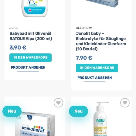
ALPA
OLEOFARM
Babybad mit Olivenöl
Jonolit baby –
BATOLE Alpa (200 ml)
Elektrolyte für Säuglinge
und Kleinkinder Oleofarm
3,90
€
(10 Beutel)
7,90
€
IN DEN WARENKORB
PRODUKT ANSEHEN
IN DEN WARENKORB
PRODUKT ANSEHEN
Neu
Neu