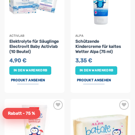
ACTIVLAB
ALPA
Elektrolyte für Säuglinge
Schützende
Electrovit Baby Activlab
Kindercreme für kaltes
(10 Beutel)
Wetter Alpa (75 ml)
4,90
€
3,35
€
IN DEN WARENKORB
IN DEN WARENKORB
PRODUKT ANSEHEN
PRODUKT ANSEHEN
Rabatt - 75 %