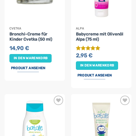
CVETKA
ALPA
Bronchi-Creme für
Babycreme mit Olivenöl
Kinder Cvetka (50 ml)
Alpa (75 ml)
14,90
€
2,95
€
Bewertet
IN DEN WARENKORB
mit
5
von
5
IN DEN WARENKORB
PRODUKT ANSEHEN
PRODUKT ANSEHEN