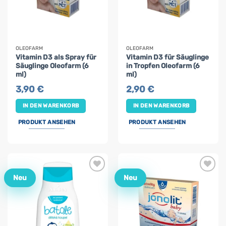
OLEOFARM
OLEOFARM
Vitamin D3 als Spray für
Vitamin D3 für Säuglinge
Säuglinge Oleofarm (6
in Tropfen Oleofarm (6
ml)
ml)
3,90
€
2,90
€
IN DEN WARENKORB
IN DEN WARENKORB
PRODUKT ANSEHEN
PRODUKT ANSEHEN
Neu
Neu