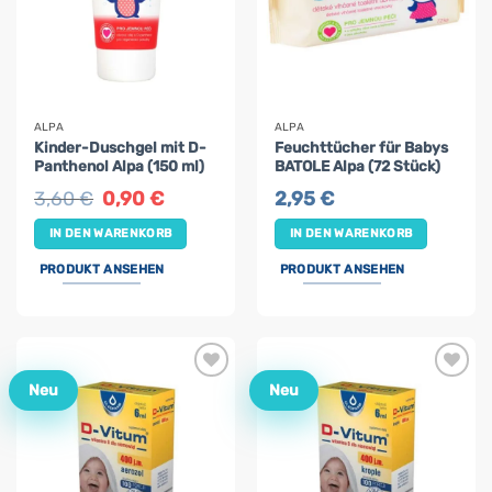
ALPA
ALPA
Kinder-Duschgel mit D-
Feuchttücher für Babys
Panthenol Alpa (150 ml)
BATOLE Alpa (72 Stück)
Ursprünglicher
Aktueller
3,60
€
0,90
€
2,95
€
Preis
Preis
war:
ist:
IN DEN WARENKORB
IN DEN WARENKORB
3,60 €
0,90 €.
PRODUKT ANSEHEN
PRODUKT ANSEHEN
Neu
Neu