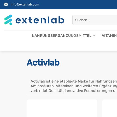
Zum
info@extenlab.com
Inhalt
springen
Suchen
nach:
NAHRUNGSERGÄNZUNGSMITTEL
VITAMI
Activlab
Activlab ist eine etablierte Marke für Nahrungs
Aminosäuren, Vitaminen und weiteren Ergänzungs
verbindet Qualität, innovative Formulierungen un