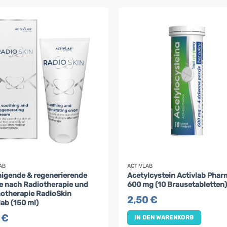
AB
ACTIVLAB
igende & regenerierende
Acetylcystein Activlab Phar
 nach Radiotherapie und
600 mg (10 Brausetabletten
otherapie RadioSkin
2,50
€
lab (150 ml)
0
€
IN DEN WARENKORB