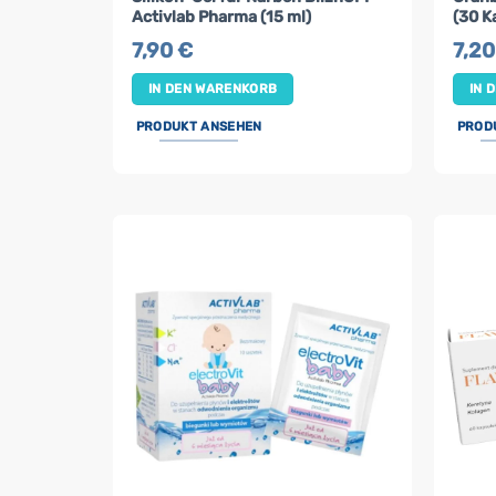
Activlab Pharma (15 ml)
(30 K
7,90
€
7,2
IN DEN WARENKORB
IN 
PRODUKT ANSEHEN
PROD