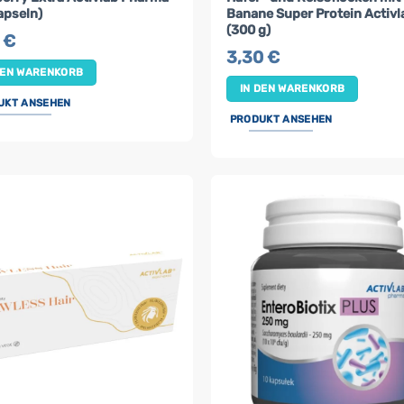
apseln)
Banane Super Protein Activl
(300 g)
0
€
3,30
€
DEN WARENKORB
IN DEN WARENKORB
UKT ANSEHEN
PRODUKT ANSEHEN