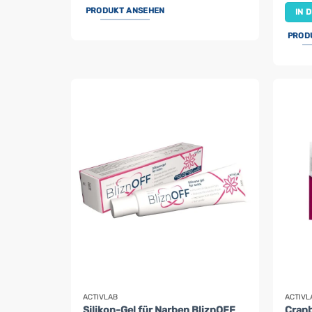
PRODUKT ANSEHEN
IN 
PROD
ACTIVLAB
ACTIVL
Silikon-Gel für Narben BliznOFF
Cranb