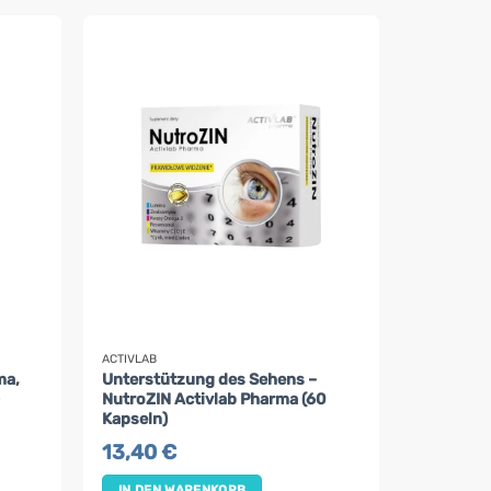
ACTIVLAB
ma,
Unterstützung des Sehens –
)
NutroZIN Activlab Pharma (60
Kapseln)
13,40
€
IN DEN WARENKORB