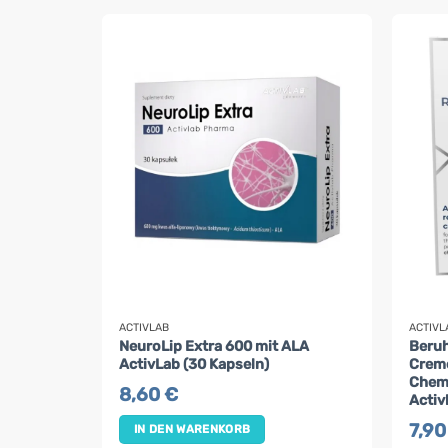
ACTIVLAB
ACTIVL
NeuroLip Extra 600 mit ALA
Beruh
ActivLab (30 Kapseln)
Creme
Chem
8,60
€
Activ
7,9
IN DEN WARENKORB