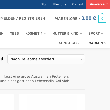
Blog
Über uns
Kontakt
Ausverkauf
0,00
€
MELDEN / REGISTRIEREN
0
WARENKORB /
EN
TEES
KOSMETIK
MUTTER & KIND
SPORT
SONSTIGES
MARKEN
Nach
gt
Beliebtheit
sortiert
 umfasst eine große Auswahl an Proteinen,
und eines gesunden Lebensstils. Activlab