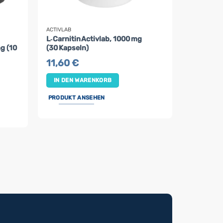
ACTIVLAB
L‑Carnitin Activlab, 1000 mg
g (10
(30 Kapseln)
11,60
€
IN DEN WARENKORB
PRODUKT ANSEHEN