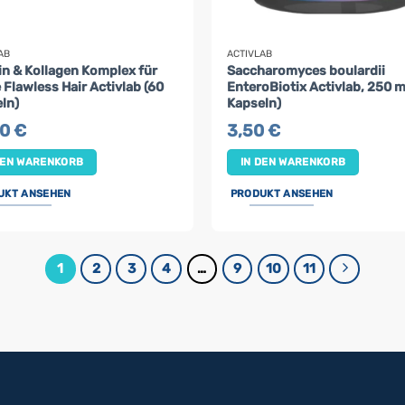
AB
ACTIVLAB
in & Kollagen Komplex für
Saccharomyces boulardii
 Flawless Hair Activlab (60
EnteroBiotix Activlab, 250 m
ln)
Kapseln)
40
€
3,50
€
DEN WARENKORB
IN DEN WARENKORB
UKT ANSEHEN
PRODUKT ANSEHEN
1
2
3
4
…
9
10
11