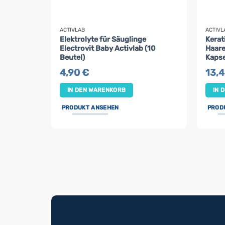
ACTIVLAB
ACTIVL
Elektrolyte für Säuglinge
Kerat
Electrovit Baby Activlab (10
Haare
Beutel)
Kapse
4,90
€
13,
IN DEN WARENKORB
IN 
PRODUKT ANSEHEN
PROD