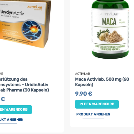
AB
ACTIVLAB
stützung des
Maca Activlab, 500 mg (60
nsystems – UridinActiv
Kapseln)
lab Pharma (30 Kapseln)
9,90
€
5
€
IN DEN WARENKORB
DEN WARENKORB
PRODUKT ANSEHEN
UKT ANSEHEN