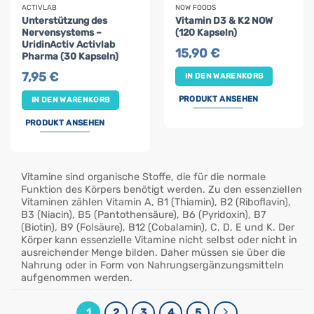
ACTIVLAB
NOW FOODS
Unterstützung des
Vitamin D3 & K2 NOW
Nervensystems –
(120 Kapseln)
UridinActiv Activlab
15,90
€
Pharma (30 Kapseln)
7,95
€
IN DEN WARENKORB
PRODUKT ANSEHEN
IN DEN WARENKORB
PRODUKT ANSEHEN
Vitamine sind organische Stoffe, die für die normale
Funktion des Körpers benötigt werden. Zu den essenziellen
Vitaminen zählen Vitamin A, B1 (Thiamin), B2 (Riboflavin),
B3 (Niacin), B5 (Pantothensäure), B6 (Pyridoxin), B7
(Biotin), B9 (Folsäure), B12 (Cobalamin), C, D, E und K. Der
Körper kann essenzielle Vitamine nicht selbst oder nicht in
ausreichender Menge bilden. Daher müssen sie über die
Nahrung oder in Form von Nahrungsergänzungsmitteln
aufgenommen werden.
1
2
3
4
5