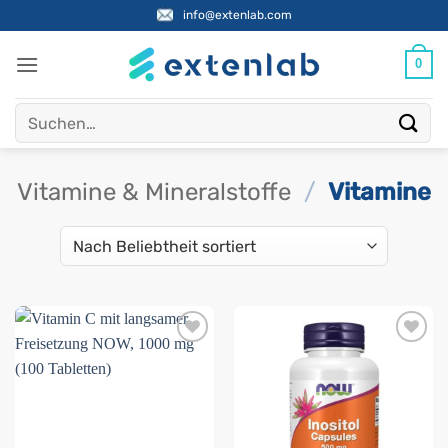
Zum
info@extenlab.com
Inhalt
springen
0
Suchen
nach:
Vitamine & Mineralstoffe
/
Vitamine