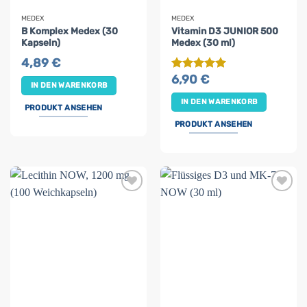
MEDEX
MEDEX
B Komplex Medex (30
Vitamin D3 JUNIOR 500
Kapseln)
Medex (30 ml)
4,89
€
6,90
€
Bewertet
IN DEN WARENKORB
mit
5
von
5
IN DEN WARENKORB
PRODUKT ANSEHEN
PRODUKT ANSEHEN