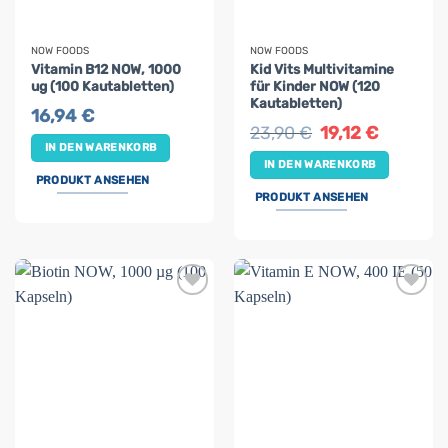
NOW FOODS
NOW FOODS
Vitamin B12 NOW, 1000
Kid Vits Multivitamine
ug (100 Kautabletten)
für Kinder NOW (120
Kautabletten)
16,94
€
Ursprünglicher
Aktueller
23,90
€
19,12
€
Preis
Preis
IN DEN WARENKORB
war:
ist:
IN DEN WARENKORB
23,90 €
19,12 €.
PRODUKT ANSEHEN
PRODUKT ANSEHEN