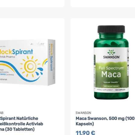
AB
SWANSON
Spirant Natürliche
Maca Swanson, 500 mg (100
ißkontrolle Activlab
Kapseln)
a (30 Tabletten)
11,90
€