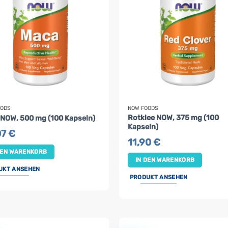
OODS
NOW FOODS
Rotklee NOW, 375 mg (100
NOW, 500 mg (100 Kapseln)
Kapseln)
07
€
11,90
€
DEN WARENKORB
IN DEN WARENKORB
UKT ANSEHEN
PRODUKT ANSEHEN