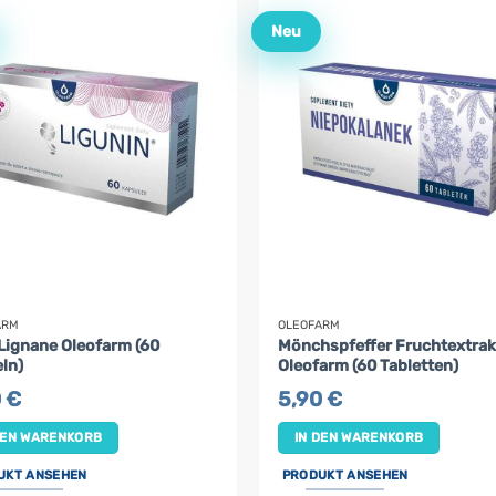
Neu
ARM
OLEOFARM
Lignane Oleofarm (60
Mönchspfeffer Fruchtextrak
ln)
Oleofarm (60 Tabletten)
0
€
5,90
€
DEN WARENKORB
IN DEN WARENKORB
UKT ANSEHEN
PRODUKT ANSEHEN