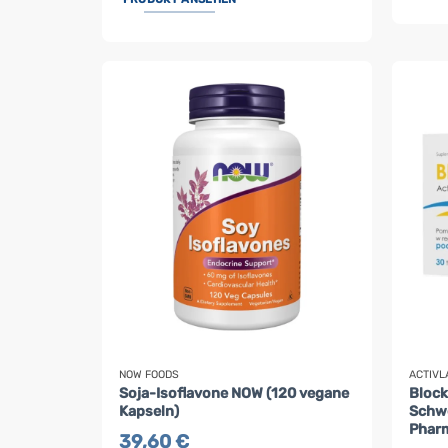
NOW FOODS
ACTIVL
Soja-Isoflavone NOW (120 vegane
Block
Kapseln)
Schwe
Pharm
39,60
€