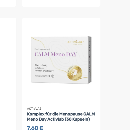
ACTIVLAB
Komplex für die Menopause CALM
Meno Day Activlab (30 Kapseln)
7,60
€