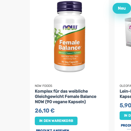
Neu
NOW FOODS
OLEOF
Komplex für das weibliche
Lein-
Gleichgewicht Female Balance
Kapse
NOW (90 vegane Kapseln)
5,9
26,10
€
IN 
IN DEN WARENKORB
PROD
PRODUKT ANSEHEN