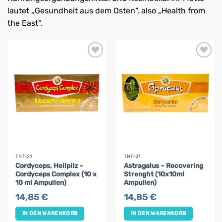
lautet „Gesundheit aus dem Osten“, also „Health from
the East“.
TNT-21
TNT-21
Cordyceps, Heilpilz –
Astragalus – Recovering
Cordyceps Complex (10 x
Strenght (10x10ml
10 ml Ampullen)
Ampullen)
14,85
€
14,85
€
IN DEN WARENKORB
IN DEN WARENKORB