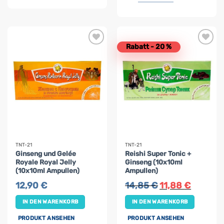
Rabatt - 20 %
TNT-21
TNT-21
Ginseng und Gelée
Reishi Super Tonic +
Royale Royal Jelly
Ginseng (10x10ml
(10x10ml Ampullen)
Ampullen)
Ursprünglicher
Aktueller
12,90
€
14,85
€
11,88
€
Preis
Preis
war:
ist:
IN DEN WARENKORB
IN DEN WARENKORB
14,85 €
11,88 €.
PRODUKT ANSEHEN
PRODUKT ANSEHEN