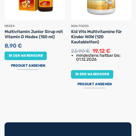
MEDEX
NOW FOODS
Multivitamin Junior Sirup mit
Kid Vits Multivitamine für
Vitamin D Medex (150 ml)
Kinder NOW (120
Kautabletten)
8,90
€
Ursprünglicher
Aktueller
23,90
€
19,12
€
Preis
Preis
mindestens haltbar bis:
IN DEN WARENKORB
war:
ist:
01.12.2026
23,90 €
19,12 €.
PRODUKT ANSEHEN
IN DEN WARENKORB
PRODUKT ANSEHEN