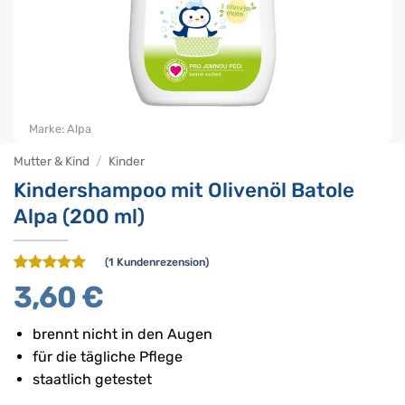
Marke:
Alpa
Mutter & Kind
/
Kinder
Kindershampoo mit Olivenöl Batole
Alpa (200 ml)
(
1
Kundenrezension)
Bewertet
1
3,60
€
mit
5
von
5, basierend
auf
brennt nicht in den Augen
Kundenbewertung
für die tägliche Pflege
staatlich getestet