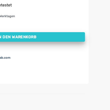
etestet
 Werktagen
 g) Menge
N DEN WARENKORB
lab.com