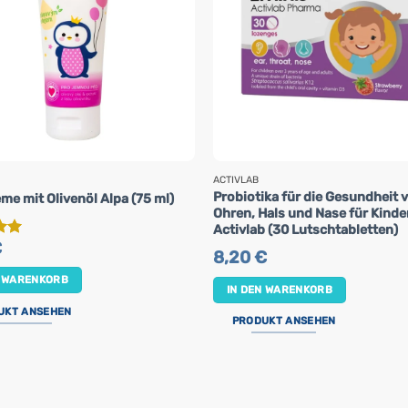
ACTIVLAB
Probiotika für die Gesundheit 
me mit Olivenöl Alpa (75 ml)
Ohren, Hals und Nase für Kinde
Activlab (30 Lutschtabletten)
€
t
8,20
€
on
N WARENKORB
IN DEN WARENKORB
UKT ANSEHEN
PRODUKT ANSEHEN