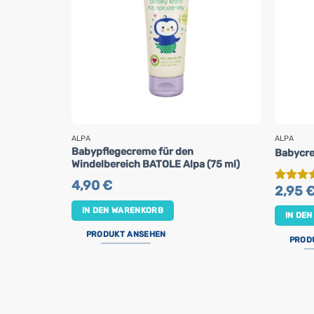
ALPA
ALPA
Babypflegecreme für den
Babycre
Windelbereich BATOLE Alpa (75 ml)
4,90
€
2,95
Bewerte
mit
5
v
IN DEN WARENKORB
5
IN DE
PRODUKT ANSEHEN
PROD