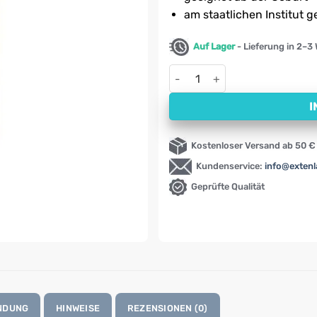
am staatlichen Institut g
Auf Lager
- Lieferung in 2–3
Baby-Puder BATOLE Alpa (100
I
Kostenloser Versand ab 50 €
Kundenservice:
info@exten
Geprüfte Qualität
NDUNG
HINWEISE
REZENSIONEN (0)