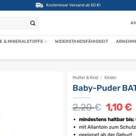
Kostenloser Versand ab 50 €!
AN
NE & MINERALSTOFFE
WIDERSTANDSFÄHIGKEIT
ABNEHM
Mutter & Kind
/
Kinder
Baby-Puder BAT
2,20
€
Ursprüng
1,10
€
A
Preis
P
war:
i
mindestens haltbar bis:
2,20 €
1
mit Allantoin zum Schutz
geeignet ab der Geburt