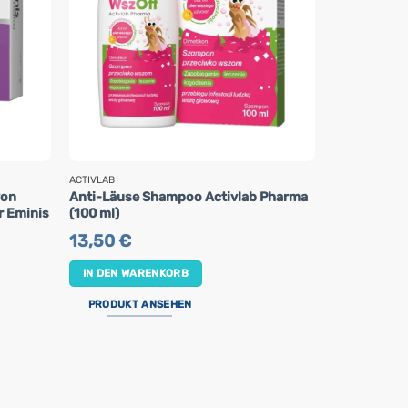
ACTIVLAB
OLEOFARM
von
Anti-Läuse Shampoo Activlab Pharma
Blu Kid – S
r Eminis
(100 ml)
Vitamin C u
13,50
€
10,90
€
IN DEN WARENKORB
IN DEN WA
PRODUKT ANSEHEN
PRODUKT 