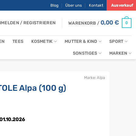
Blog
Über uns
Kontakt
Ausverkauf
0,00
€
MELDEN / REGISTRIEREN
0
WARENKORB /
EN
TEES
KOSMETIK
MUTTER & KIND
SPORT
SONSTIGES
MARKEN
Marke:
Alpa
OLE Alpa (100 g)
licher
ktueller
reis
st:
 01.10.2026
,10 €.