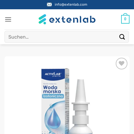
Zum
info@extenlab.com
Inhalt
springen
0
Suchen
nach: