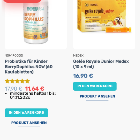
NOW FOODS
MEDEX
Probiotika für Kinder
Gelée Royale Junior Medex
BerryDophilus NOW (60
(10 x 9 ml)
Kautabletten)
16,90
€
IN DEN WARENKORB
Ursprünglicher
Aktueller
17,90
€
11,64
€
Bewertet
Preis
Preis
mindestens haltbar bis:
mit
5
von
war:
ist:
PRODUKT ANSEHEN
01.11.2026
5
17,90 €
11,64 €.
IN DEN WARENKORB
PRODUKT ANSEHEN