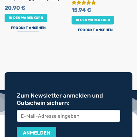
20,90
€
15,94
€
Bewertet
mit
5
von
IN DEN WARENKORB
5
IN DEN WARENKORB
PRODUKT ANSEHEN
PRODUKT ANSEHEN
Zum Newsletter anmelden und
Gutschein sichern: