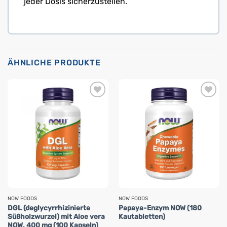
jeder Dosis sicherzustellen.
ÄHNLICHE PRODUKTE
NOW FOODS
NOW FOODS
DGL (deglycyrrhizinierte
Papaya-Enzym NOW (180
Süßholzwurzel) mit Aloe vera
Kautabletten)
NOW, 400 mg (100 Kapseln)