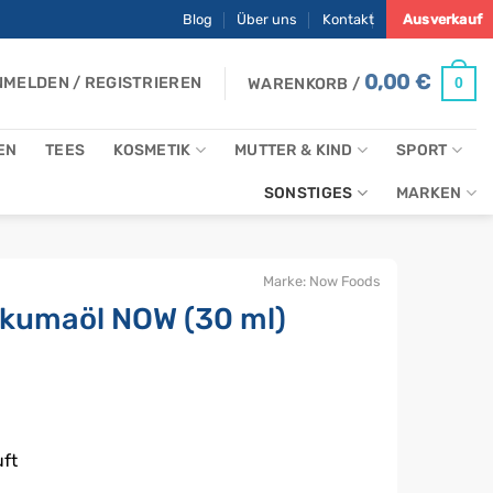
Blog
Über uns
Kontakt
Ausverkauf
0,00
€
MELDEN / REGISTRIEREN
0
WARENKORB /
EN
TEES
KOSMETIK
MUTTER & KIND
SPORT
SONSTIGES
MARKEN
Marke:
Now Foods
rkumaöl NOW (30 ml)
uft