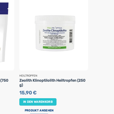
HEILTROPFEN
NOW FOODS
 (750
Zeolith Klinoptilolith Heiltropfen (250
Leere Kapse
g)
Kapseln)
15,90
€
15,80
€
IN DEN WARENKORB
IN DEN WA
PRODUKT ANSEHEN
PRODUKT 