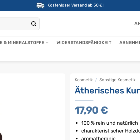
Kostenloser Versand ab 50 €!
AN
NE & MINERALSTOFFE
WIDERSTANDSFÄHIGKEIT
ABNEHM
Kosmetik
/
Sonstige Kosmetik
Ätherisches Ku
17,90
€
100 % rein und natürlich
charakteristischer Holzd
aromatherapie