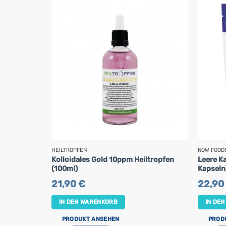
HEILTROPFEN
NOW FOOD
Kolloidales Gold 10ppm Heiltropfen
Leere K
(100ml)
Kapseln
21,90
€
22,90
IN DEN WARENKORB
IN DE
PRODUKT ANSEHEN
PROD