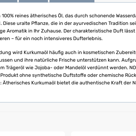
n 100% reines ätherisches Öl, das durch schonende Wasserd
iese uralte Pflanze, die in der ayurvedischen Tradition se
zige Aromatik in Ihr Zuhause. Der charakteristische Duft läs
ren – für ein noch intensiveres Dufterlebnis.
ng wird Kurkumaöl häufig auch in kosmetischen Zubereitu
ussen und ihre natürliche Frische unterstützen kann. Aufgr
em Trägeröl wie Jojoba- oder Mandelöl verdünnt werden. NO
ein Produkt ohne synthetische Duftstoffe oder chemische R
Ätherisches Kurkumaöl bietet die authentische Kraft der Na