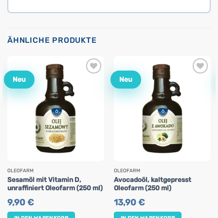
ÄHNLICHE PRODUKTE
Neu
Neu
OLEOFARM
OLEOFARM
Sesamöl mit Vitamin D,
Avocadoöl, kaltgepresst
unraffiniert Oleofarm (250 ml)
Oleofarm (250 ml)
9,90
€
13,90
€