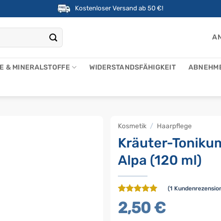
Kostenloser Versand ab 50 €!
AN
NE & MINERALSTOFFE
WIDERSTANDSFÄHIGKEIT
ABNEHM
Kosmetik
/
Haarpflege
Kräuter-Toniku
Alpa (120 ml)
(
1
Kundenrezensio
Bewertet
1
2,50
€
mit
5
von
5, basierend