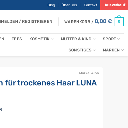
Blog
Über uns
Kontakt
Ausverkauf
0,00
€
MELDEN / REGISTRIEREN
0
WARENKORB /
EN
TEES
KOSMETIK
MUTTER & KIND
SPORT
SONSTIGES
MARKEN
Marke:
Alpa
m für trockenes Haar LUNA
n)