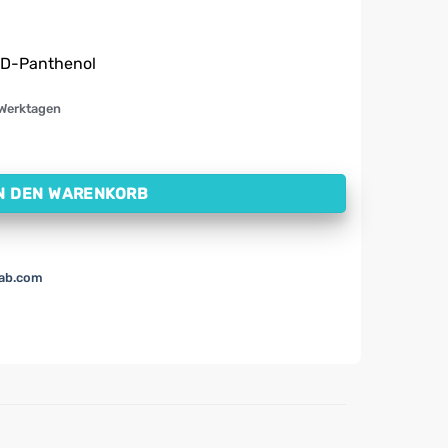
d D-Panthenol
 Werktagen
s Haar LUNA Alpa (120 ml) Menge
N DEN WARENKORB
lab.com