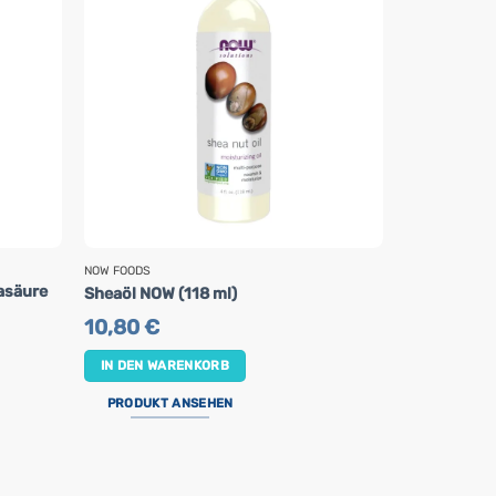
NOW FOODS
NOW FOODS
asäure
Sheaöl NOW (118 ml)
Arganöl Ko
10,80
€
24,90
€
IN DEN WARENKORB
IN DEN WA
PRODUKT ANSEHEN
PRODUKT 