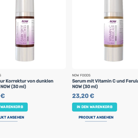
S
NOW FOODS
ur Korrektur von dunklen
Serum mit Vitamin C und Ferul
 NOW (30 ml)
NOW (30 ml)
0
€
23,20
€
N WARENKORB
IN DEN WARENKORB
UKT ANSEHEN
PRODUKT ANSEHEN