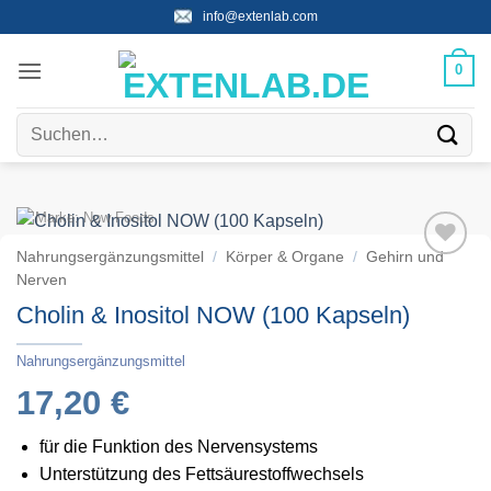
Zum
info@extenlab.com
Inhalt
springen
0
Suchen
nach:
Marke:
Now Foods
Nahrungsergänzungsmittel
/
Körper & Organe
/
Gehirn und
Nerven
Cholin & Inositol NOW (100 Kapseln)
Nahrungsergänzungsmittel
17,20
€
für die Funktion des Nervensystems
Unterstützung des Fettsäurestoffwechsels