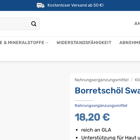
Kostenloser Versand ab 50 €!
AN
NE & MINERALSTOFFE
WIDERSTANDSFÄHIGKEIT
ABNEHM
Nahrungsergänzungsmittel
/
Kö
Borretschöl Sw
Nahrungsergänzungsmittel
18,20
€
reich an GLA
Unterstützung für Haut 