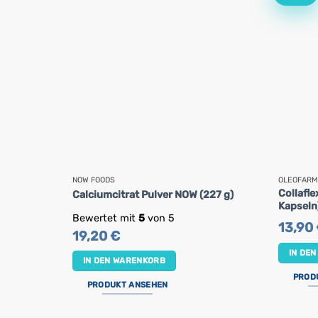
NOW FOODS
OLEOFARM
Collafl
Calciumcitrat Pulver NOW (227 g)
Kapseln
Bewertet mit
5
von 5
13,90
19,20
€
IN DE
IN DEN WARENKORB
PROD
PRODUKT ANSEHEN