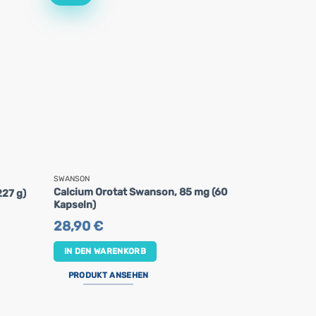
SWANSON
NOW FOODS
Calcium Orotat Swanson, 85 mg (60
Zink mit ho
27 g)
Kapseln)
NOW, 30 mg 
28,90
€
19,93
€
IN DEN WARENKORB
IN DEN WA
PRODUKT ANSEHEN
PRODUKT 