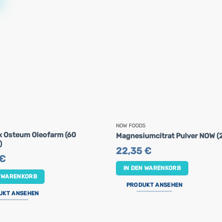
NOW FOODS
ex Osteum Oleofarm (60
Magnesiumcitrat Pulver NOW (2
)
22,35
€
€
IN DEN WARENKORB
N WARENKORB
PRODUKT ANSEHEN
UKT ANSEHEN