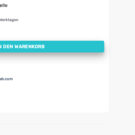
elle
 Werktagen
chkapseln) Menge
N DEN WARENKORB
lab.com