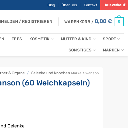
Blog
Über uns
Kontakt
Ausverkauf
0,00
€
MELDEN / REGISTRIEREN
0
WARENKORB /
EN
TEES
KOSMETIK
MUTTER & KIND
SPORT
SONSTIGES
MARKEN
rper & Organe
/
Gelenke und Knochen
Marke:
Swanson
anson (60 Weichkapseln)
und Gelenke