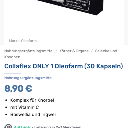
Marke:
Oleofarm
Nahrungsergänzungsmittel
/
Körper & Organe
/
Gelenke und
Knochen
Collaflex ONLY 1 Oleofarm (30 Kapseln)
Nahrungsergänzungsmittel
8,90
€
Komplex für Knorpel
mit Vitamin C
Boswellia und Ingwer
Auf Lager
- Lieferung in 2–3 Werktagen