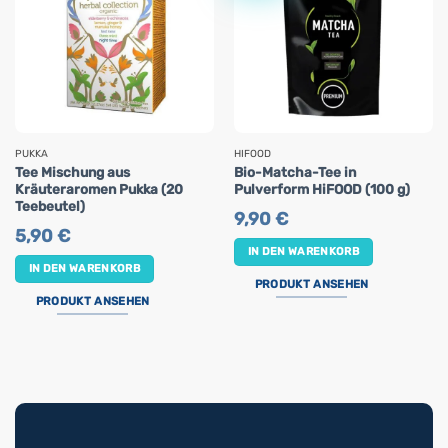
PUKKA
HIFOOD
Tee Mischung aus
Bio-Matcha-Tee in
Kräuteraromen Pukka (20
Pulverform HiFOOD (100 g)
Teebeutel)
9,90
€
5,90
€
IN DEN WARENKORB
IN DEN WARENKORB
PRODUKT ANSEHEN
PRODUKT ANSEHEN