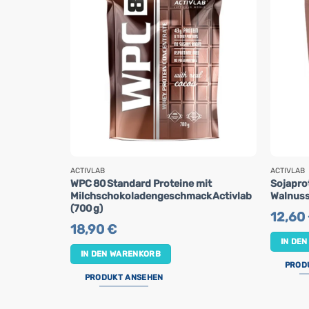
ACTIVLAB
ACTIVLAB
WPC 80 Standard Proteine mit
Sojaprot
Milchschokoladengeschmack Activlab
Walnuss
(700 g)
12,60
18,90
€
IN DE
IN DEN WARENKORB
PROD
PRODUKT ANSEHEN