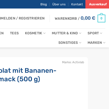
Blog
Über uns
Kontakt
Ausverkauf
0,00
€
MELDEN / REGISTRIEREN
0
WARENKORB /
EN
TEES
KOSMETIK
MUTTER & KIND
SPORT
SONSTIGES
MARKEN
Marke:
Activlab
solat mit Bananen-
mack (500 g)