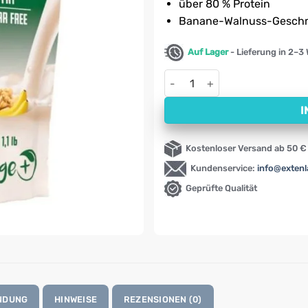
über 80 % Protein
Banane-Walnuss-Gesch
Auf Lager
- Lieferung in 2–3
Sojaprotein – Isolat mit Ban
I
Kostenloser Versand ab 50 €
Kundenservice:
info@exten
Geprüfte Qualität
NDUNG
HINWEISE
REZENSIONEN (0)