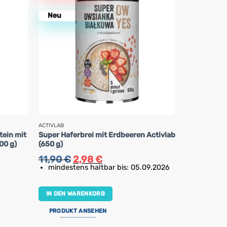
Neu
ACTIVLAB
ACTIVLAB
tein mit
Super Haferbrei mit Erdbeeren Activlab
100% Whey 
00 g)
(650 g)
Zimtgeschma
Ursprünglicher
Aktueller
11,90
€
2,98
€
16,80
€
Preis
Preis
mindestens haltbar bis: 05.09.2026
war:
ist:
IN DEN WA
11,90 €
2,98 €.
IN DEN WARENKORB
PRODUKT 
PRODUKT ANSEHEN