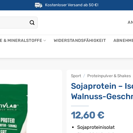
Kostenloser Versand ab 50 €!
AN
NE & MINERALSTOFFE
WIDERSTANDSFÄHIGKEIT
ABNEHM
Sport
/
Proteinpulver & Shakes
Sojaprotein – I
Walnuss-Gesch
12,60
€
Sojaproteinisolat