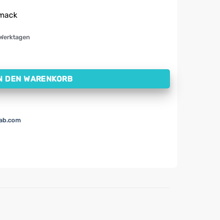
mack
 Werktagen
anen-Walnuss-Geschmack (500 g) Menge
N DEN WARENKORB
lab.com