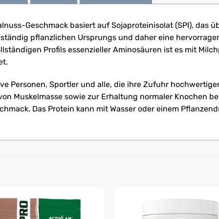
nuss-Geschmack basiert auf Sojaproteinisolat (SPI), das ü
llständig pflanzlichen Ursprungs und daher eine hervorragen
lständigen Profils essenzieller Aminosäuren ist es mit Milc
et.
tive Personen, Sportler und alle, die ihre Zufuhr hochwertig
 von Muskelmasse sowie zur Erhaltung normaler Knochen be
hmack. Das Protein kann mit Wasser oder einem Pflanzendr