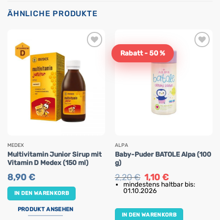
ÄHNLICHE PRODUKTE
Rabatt - 50 %
MEDEX
ALPA
Multivitamin Junior Sirup mit
Baby-Puder BATOLE Alpa (100
Vitamin D Medex (150 ml)
g)
Ursprünglicher
Aktueller
8,90
€
2,20
€
1,10
€
Preis
Preis
mindestens haltbar bis:
war:
ist:
01.10.2026
IN DEN WARENKORB
2,20 €
1,10 €.
PRODUKT ANSEHEN
IN DEN WARENKORB