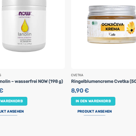
S
CVETKA
nolin – wasserfrei NOW (198 g)
Ringelblumencreme Cvetka (50
€
8,90
€
N WARENKORB
IN DEN WARENKORB
UKT ANSEHEN
PRODUKT ANSEHEN