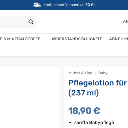
Kostenloser Versand ab 50 €!
AN
NE & MINERALSTOFFE
WIDERSTANDSFÄHIGKEIT
ABNEHM
Mutter & Kind
/
Baby
Pflegelotion fü
(237 ml)
18,90
€
sanfte Babypflege