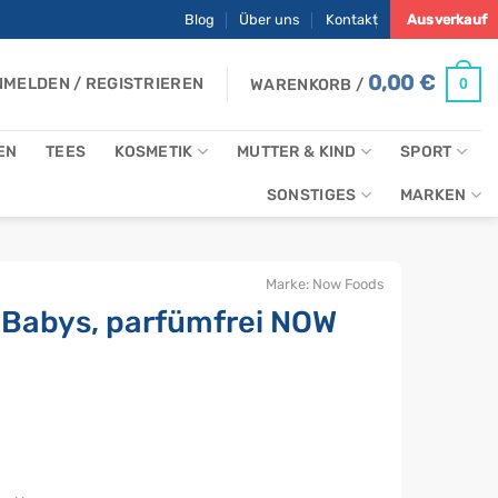
Blog
Über uns
Kontakt
Ausverkauf
0,00
€
MELDEN / REGISTRIEREN
0
WARENKORB /
EN
TEES
KOSMETIK
MUTTER & KIND
SPORT
SONSTIGES
MARKEN
Marke:
Now Foods
r Babys, parfümfrei NOW