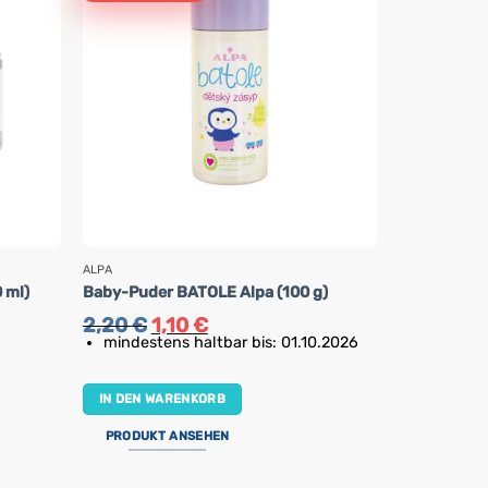
ALPA
ACTIVLAB
Elektrolyte 
 ml)
Baby-Puder BATOLE Alpa (100 g)
Baby Activl
Ursprünglicher
Aktueller
2,20
€
1,10
€
Preis
Preis
4,90
€
mindestens haltbar bis: 01.10.2026
war:
ist:
2,20 €
1,10 €.
IN DEN WA
IN DEN WARENKORB
PRODUKT 
PRODUKT ANSEHEN