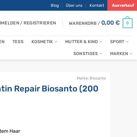
Blog
Über uns
Kontakt
Ausverkauf
0,00
€
MELDEN / REGISTRIEREN
0
WARENKORB /
EN
TEES
KOSMETIK
MUTTER & KIND
SPORT
SONSTIGES
MARKEN
Marke:
Biosanto
tin Repair Biosanto (200
gtem Haar