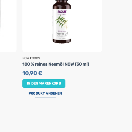
NOW FOODS
ALPA
Kräuter-Ha
100 % reines Neemöl NOW (30 ml)
LUNA Alpa (
10,90
€
2,50
€
IN DEN WARENKORB
IN DEN WA
PRODUKT ANSEHEN
PRODUKT 