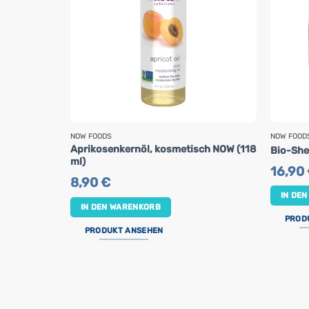
NOW FOODS
NOW FOOD
Aprikosenkernöl, kosmetisch NOW (118
Bio-She
ml)
16,90
8,90
€
IN DE
IN DEN WARENKORB
PROD
PRODUKT ANSEHEN