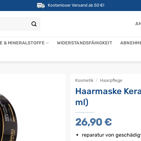
Kostenloser Versand ab 50 €!
AN
NE & MINERALSTOFFE
WIDERSTANDSFÄHIGKEIT
ABNEHM
Kosmetik
/
Haarpflege
Haarmaske Kera
ml)
26,90
€
reparatur von geschädi