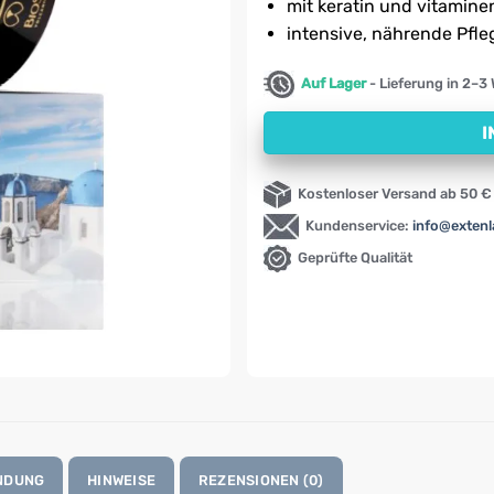
mit keratin und vitamine
intensive, nährende Pfle
Auf Lager
- Lieferung in 2–3
I
Kostenloser Versand ab 50 €
Kundenservice:
info@exten
Geprüfte Qualität
NDUNG
HINWEISE
REZENSIONEN (0)