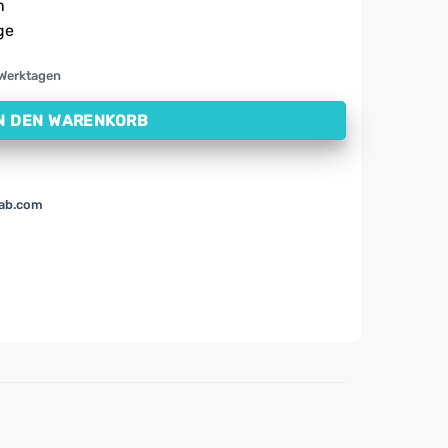
n
ge
 Werktagen
N DEN WARENKORB
lab.com