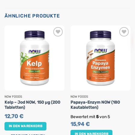
ÄHNLICHE PRODUKTE
NOW FOODS
NOW FOODS
Kelp – Jod NOW, 150 µg (200
Papaya-Enzym NOW (180
Tabletten)
Kautabletten)
12,70
€
Bewertet mit
5
von 5
15,94
€
IN DEN WARENKORB
IN DEN WARENKORB