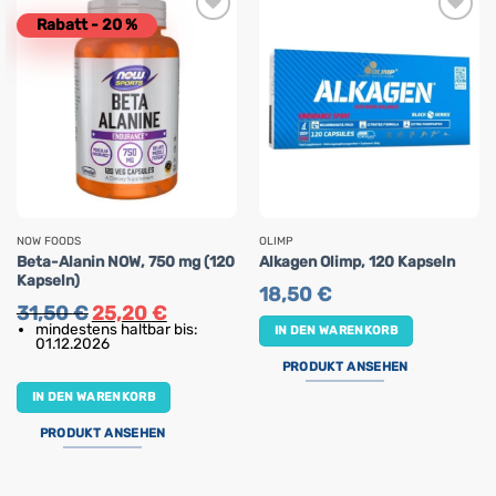
Rabatt - 20 %
NOW FOODS
OLIMP
Beta-Alanin NOW, 750 mg (120
Alkagen Olimp, 120 Kapseln
Kapseln)
18,50
€
Ursprünglicher
Aktueller
31,50
€
25,20
€
Preis
Preis
mindestens haltbar bis:
IN DEN WARENKORB
war:
ist:
01.12.2026
31,50 €
25,20 €.
PRODUKT ANSEHEN
IN DEN WARENKORB
PRODUKT ANSEHEN