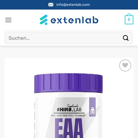
Zum
info@extenlab.com
Inhalt
springen
0
Suchen
nach: