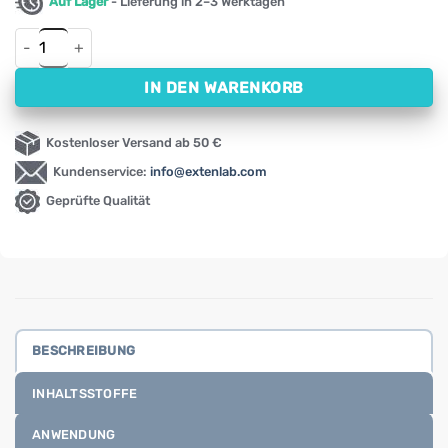
Auf Lager
- Lieferung in 2–3 Werktagen
L-Ornithin Pulver NOW (227 g) Menge
IN DEN WARENKORB
Kostenloser Versand ab 50 €
Kundenservice:
info@extenlab.com
Geprüfte Qualität
BESCHREIBUNG
INHALTSSTOFFE
ANWENDUNG