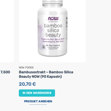
NOW FOODS
NOW FOODS
 7.500
Bambusextrakt – Bamboo Silica
L-Cystein N
Beauty NOW (90 Kapseln)
26,70
€
20,70
€
IN DEN WA
IN DEN WARENKORB
PRODUKT 
PRODUKT ANSEHEN