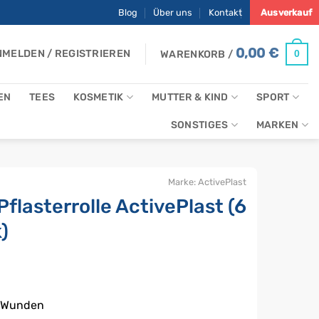
Blog
Über uns
Kontakt
Ausverkauf
0,00
€
MELDEN / REGISTRIEREN
0
WARENKORB /
EN
TEES
KOSMETIK
MUTTER & KIND
SPORT
SONSTIGES
MARKEN
Marke:
ActivePlast
flasterrolle ActivePlast (6
)
r Wunden