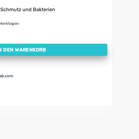
r Schmutz und Bakterien
 Werktagen
tivePlast (6 x 50 cm, 1 Stück) Menge
N DEN WARENKORB
lab.com