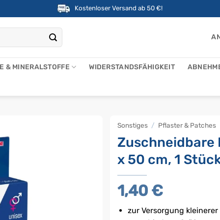
Kostenloser Versand ab 50 €!
AN
NE & MINERALSTOFFE
WIDERSTANDSFÄHIGKEIT
ABNEHM
Sonstiges
/
Pflaster & Patches
Zuschneidbare P
x 50 cm, 1 Stück
1,40
€
zur Versorgung kleinere