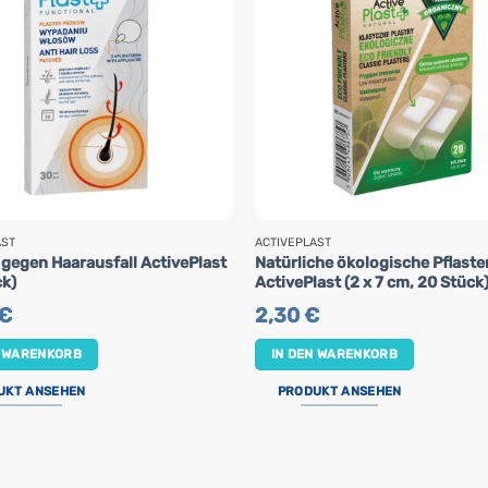
AST
ACTIVEPLAST
 gegen Haarausfall ActivePlast
Natürliche ökologische Pflaste
ck)
ActivePlast (2 x 7 cm, 20 Stück
€
2,30
€
N WARENKORB
IN DEN WARENKORB
UKT ANSEHEN
PRODUKT ANSEHEN