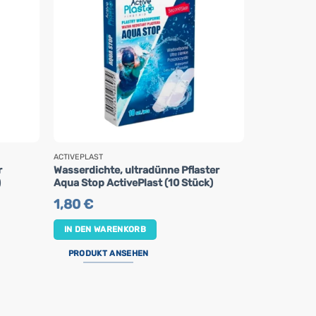
ACTIVEPLAST
ACTIVEPLAST
r
Wasserdichte, ultradünne Pflaster
Pflaster für
)
Aqua Stop ActivePlast (10 Stück)
Stück)
1,80
€
1,60
€
IN DEN WARENKORB
IN DEN WA
PRODUKT ANSEHEN
PRODUKT 