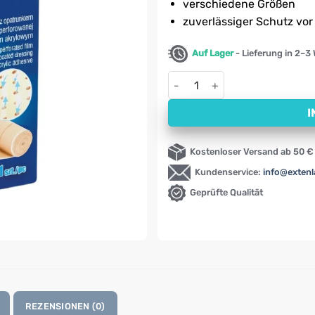
verschiedene Größen
zuverlässiger Schutz vo
Auf Lager
- Lieferung in 2–3
Zuschneidbare Pflasterrolle Ac
I
Kostenloser Versand ab 50 €
Kundenservice:
info@exten
Geprüfte Qualität
REZENSIONEN (0)