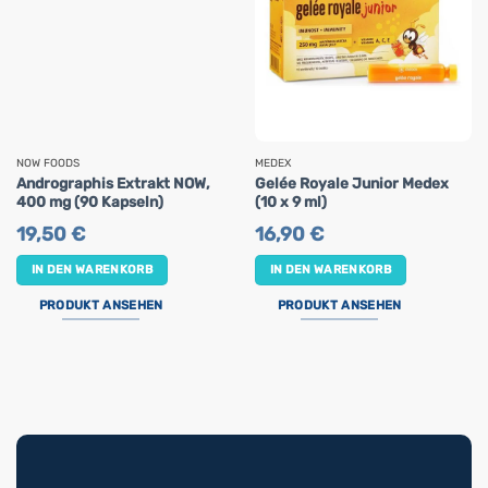
NOW FOODS
MEDEX
Andrographis Extrakt NOW,
Gelée Royale Junior Medex
400 mg (90 Kapseln)
(10 x 9 ml)
19,50
€
16,90
€
IN DEN WARENKORB
IN DEN WARENKORB
PRODUKT ANSEHEN
PRODUKT ANSEHEN