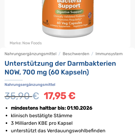
Marke:
Now Foods
Nahrungsergänzungsmittel
/
Beschwerden
/
Immunsystem
Unterstützung der Darmbakterien
NOW, 700 mg (60 Kapseln)
Nahrungsergänzungsmittel
35,90
€
Ursprünglicher
17,95
€
Aktueller
Preis
Preis
war:
ist:
mindestens haltbar bis: 01.10.2026
35,90 €
17,95 €.
klinisch bestätigte Stämme
3 Milliarden KBE pro Kapsel
unterstützt das Verdauungswohlbefinden