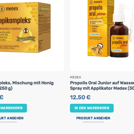
MEDEX
leks, Mischung mit Honig
Propolis Oral Junior auf Wasse
250 g)
Spray mit Applikator Medex (30
€
12,50
€
N WARENKORB
IN DEN WARENKORB
UKT ANSEHEN
PRODUKT ANSEHEN