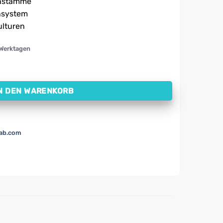
enstämme
nsystem
ulturen
 Werktagen
en nützlichen Bakterien NOW, 160 mg (30 Kapseln) Menge
N DEN WARENKORB
lab.com