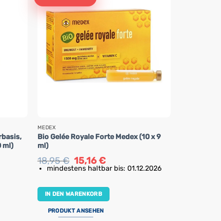
MEDEX
MEDEX
rbasis,
Bio Gelée Royale Forte Medex (10 x 9
Propolis Or
 ml)
ml)
mit Applika
Ursprünglicher
Aktueller
18,95
€
15,16
€
Preis
Preis
mindestens haltbar bis: 01.12.2026
8,99
€
Bewertet
war:
ist:
18,95 €
15,16 €.
mit
5
von
5
IN DEN WA
IN DEN WARENKORB
PRODUKT 
PRODUKT ANSEHEN