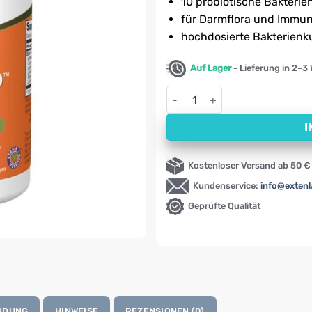
10 probiotische Bakteri
für Darmflora und Immu
hochdosierte Bakterienk
Auf Lager
- Lieferung in 2–3
Probiotika-10 mit 25 Milliard
I
Kostenloser Versand ab 50 €
Kundenservice:
info@exten
Geprüfte Qualität
NDUNG
HINWEISE
REZENSIONEN (0)