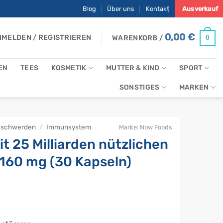
Blog
Über uns
Kontakt
Ausverkauf
0,00
€
MELDEN / REGISTRIEREN
0
WARENKORB /
EN
TEES
KOSMETIK
MUTTER & KIND
SPORT
SONSTIGES
MARKEN
eschwerden
/
Immunsystem
Marke:
Now Foods
t 25 Milliarden nützlichen
160 mg (30 Kapseln)