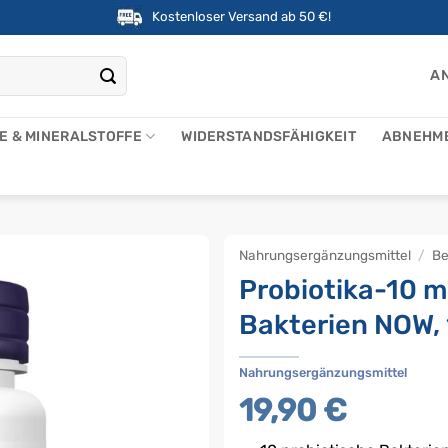
Kostenloser Versand ab 50 €!
AN
NE & MINERALSTOFFE
WIDERSTANDSFÄHIGKEIT
ABNEHM
Nahrungsergänzungsmittel
/
B
Probiotika-10 mi
Bakterien NOW, 
Nahrungsergänzungsmittel
19,90
€