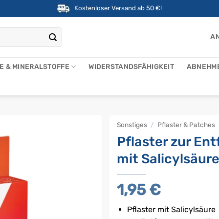
Kostenloser Versand ab 50 €!
AN
NE & MINERALSTOFFE
WIDERSTANDSFÄHIGKEIT
ABNEHM
Sonstiges
/
Pflaster & Patches
Pflaster zur E
mit Salicylsäure
1,95
€
Pflaster mit Salicylsäure