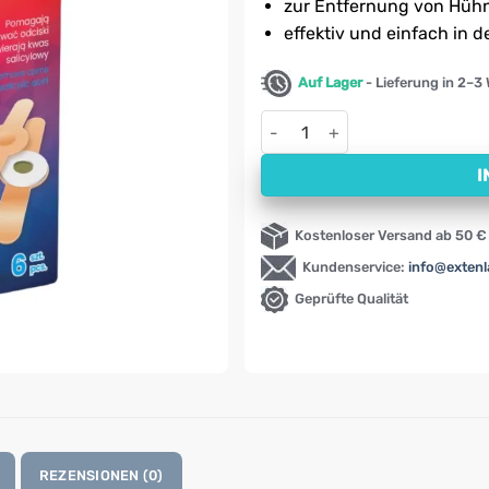
zur Entfernung von Hüh
effektiv und einfach in
Auf Lager
- Lieferung in 2–3
Pflaster zur Entfernung von H
I
Kostenloser Versand ab 50 €
Kundenservice:
info@exten
Geprüfte Qualität
REZENSIONEN (0)