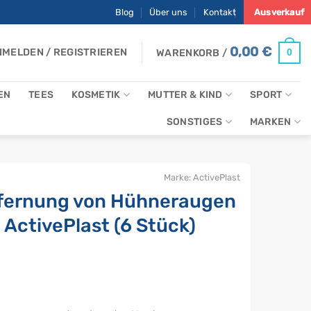
Blog
Über uns
Kontakt
Ausverkauf
0,00
€
MELDEN / REGISTRIEREN
0
WARENKORB /
EN
TEES
KOSMETIK
MUTTER & KIND
SPORT
SONSTIGES
MARKEN
Marke:
ActivePlast
ntfernung von Hühneraugen
 ActivePlast (6 Stück)