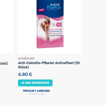
ACTIVEPLAST
ACTIVEPLAST
Anti-Cellulite-Pflaster ActivePlast (10
Wasserdicht
tück)
Stück)
Aqua Stop A
4,80
€
1,80
€
IN DEN WARENKORB
IN DEN WA
PRODUKT ANSEHEN
PRODUKT 