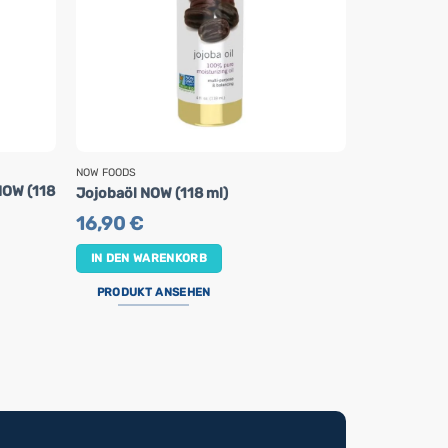
NOW FOODS
NOW FOODS
NOW (118
Massageöl 
Jojobaöl NOW (118 ml)
NOW (473 m
16,90
€
28,90
€
IN DEN WARENKORB
IN DEN WA
PRODUKT ANSEHEN
PRODUKT 