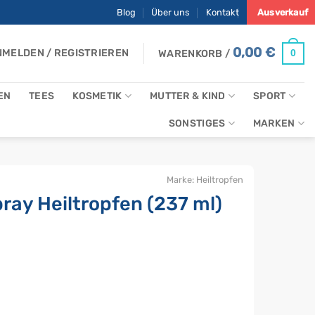
Blog
Über uns
Kontakt
Ausverkauf
0,00
€
MELDEN / REGISTRIEREN
0
WARENKORB /
EN
TEES
KOSMETIK
MUTTER & KIND
SPORT
SONSTIGES
MARKEN
Marke:
Heiltropfen
ay Heiltropfen (237 ml)