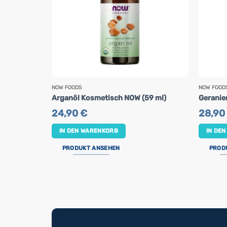
NOW FOODS
NOW FOOD
Arganöl Kosmetisch NOW (59 ml)
Geranie
24,90
€
28,90
IN DEN WARENKORB
IN DE
PRODUKT ANSEHEN
PROD