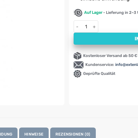
Auf Lager
- Lieferung in 2–3
Magnesiumöl Spray Heiltropfe
I
Kostenloser Versand ab 50 €
Kundenservice:
info@exten
Geprüfte Qualität
NDUNG
HINWEISE
REZENSIONEN (0)