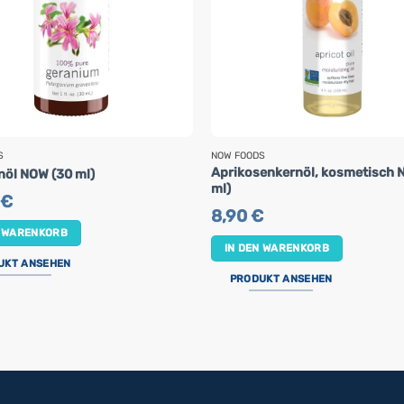
S
NOW FOODS
Aprikosenkernöl, kosmetisch 
nöl NOW (30 ml)
ml)
€
8,90
€
N WARENKORB
IN DEN WARENKORB
UKT ANSEHEN
PRODUKT ANSEHEN