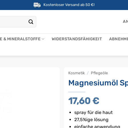
Kostenloser Versand ab 50 €!
AN
NE & MINERALSTOFFE
WIDERSTANDSFÄHIGKEIT
ABNEHM
Kosmetik
/
Pflegeöle
Magnesiumöl Spr
17,60
€
spray für die haut
27,5%ige lösung
einfache anwendung