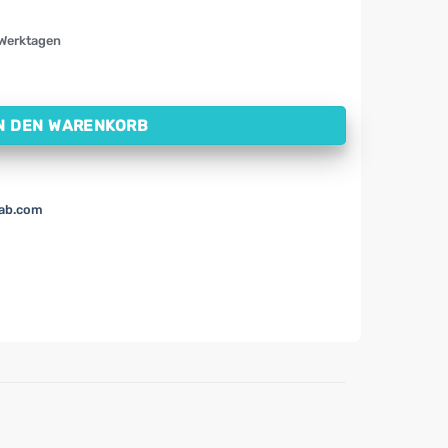
 Werktagen
n (237 ml) Menge
N DEN WARENKORB
lab.com