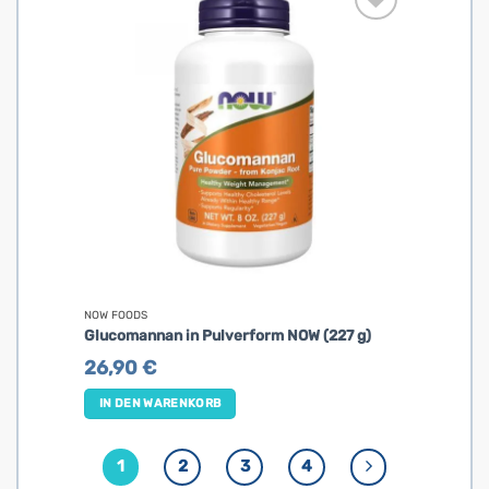
NOW FOODS
Glucomannan in Pulverform NOW (227 g)
26,90
€
IN DEN WARENKORB
1
2
3
4