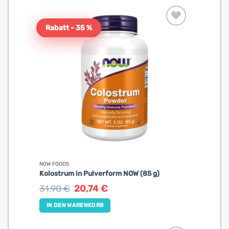
Rabatt - 35 %
NOW FOODS
Kolostrum in Pulverform NOW (85 g)
Ursprünglicher
Aktueller
31,90
€
20,74
€
Preis
Preis
war:
ist:
IN DEN WARENKORB
31,90 €
20,74 €.