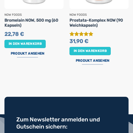
NOW FOODS
NOW FOODS
Bromelain NOW, 500 mg (60
Prostata-Komplex NOW (90
Kapseln)
Weichkapseln)
22,78
€
31,90
€
Bewertet
IN DEN WARENKORB
mit
5
von
5
IN DEN WARENKORB
PRODUKT ANSEHEN
PRODUKT ANSEHEN
Zum Newsletter anmelden und
Gutschein sichern: