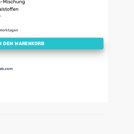
14,24 €.
la-Mischung
lstoffen
r
 Werktagen
N DEN WARENKORB
lab.com