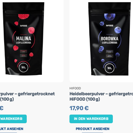
HIFOOD
pulver – gefriergetrocknet
Heidelbeerpulver – gefriergetr
(100 g)
HiFOOD (100 g)
€
17,90
€
N WARENKORB
IN DEN WARENKORB
UKT ANSEHEN
PRODUKT ANSEHEN