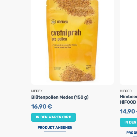
MEDEX
HIFOOD
Himbeer
Blütenpollen Medex (150 g)
HiFOOD 
16,90
€
14,90
IN DEN WARENKORB
IN DE
PRODUKT ANSEHEN
PROD