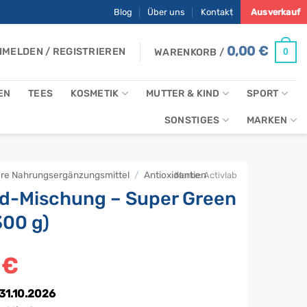
Blog
Über uns
Kontakt
Ausverkauf
0,00
€
MELDEN / REGISTRIEREN
0
WARENKORB /
EN
TEES
KOSMETIK
MUTTER & KIND
SPORT
SONSTIGES
MARKEN
ere Nahrungsergänzungsmittel
/
Antioxidantien
Marke:
Activlab
d-Mischung – Super Green
300 g)
nglicher
4
€
Aktueller
Preis
ist:
 31.10.2026