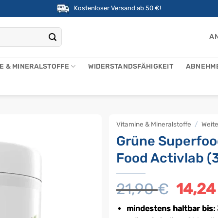
Kostenloser Versand ab 50 €!
AN
NE & MINERALSTOFFE
WIDERSTANDSFÄHIGKEIT
ABNEHM
Vitamine & Mineralstoffe
/
Weit
Grüne Superfoo
Food Activlab (
21,90
€
Ursprü
14,2
Preis
war:
mindestens haltbar bis: