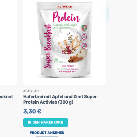
Neu
ACTIVLAB
ACTIVLAB
ocknet
Haferbrei mit Apfel und Zimt Super
Chlorella in
Protein Activlab (300 g)
Activlab (20
3,30
€
15,90
€
IN DEN WARENKORB
IN DEN WA
PRODUKT ANSEHEN
PRODUKT 