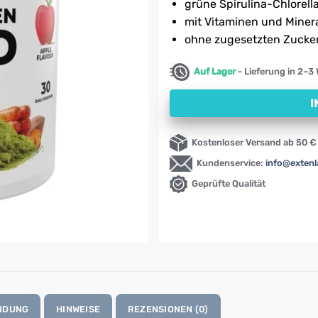
21,90 €
grüne Spirulina-Chlorel
mit Vitaminen und Minera
ohne zugesetzten Zucke
Auf Lager
- Lieferung in 2–3
I
Kostenloser Versand ab 50 €
Kundenservice:
info@exten
Geprüfte Qualität
NDUNG
HINWEISE
REZENSIONEN (0)