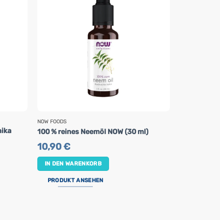
NOW FOODS
ALPA
ika
Kräuter-Ma
100 % reines Neemöl NOW (30 ml)
ml)
10,90
€
3,95
€
IN DEN WARENKORB
IN DEN WA
PRODUKT ANSEHEN
PRODUKT 