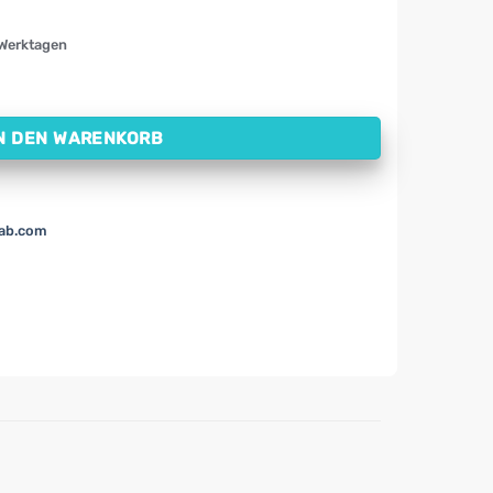
 Werktagen
50 ml) Menge
N DEN WARENKORB
lab.com