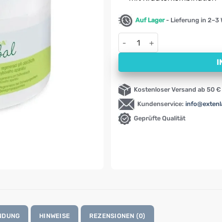
Auf Lager
- Lieferung in 2–3
Gelenk-Massagecreme Alpa (2
I
Kostenloser Versand ab 50 €
Kundenservice:
info@exten
Geprüfte Qualität
NDUNG
HINWEISE
REZENSIONEN (0)