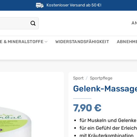
Kostenloser Versand ab 50 €!
AN
NE & MINERALSTOFFE
WIDERSTANDSFÄHIGKEIT
ABNEHM
Sport
/
Sportpflege
Gelenk-Massage
7,90
€
für Muskeln und Gelenke
für ein Gefühl der Erleic
mit Kräuterkombination