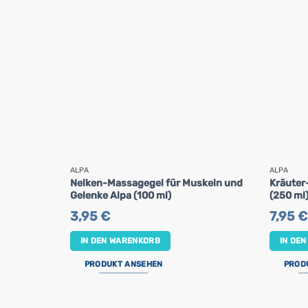
ALPA
ALPA
Nelken-Massagegel für Muskeln und
Kräuter
Gelenke Alpa (100 ml)
(250 ml
3,95
€
7,95
€
IN DEN WARENKORB
IN DE
PRODUKT ANSEHEN
PROD