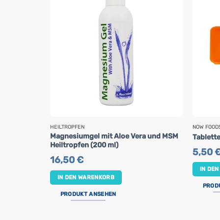
HEILTROPFEN
NOW FOOD
Magnesiumgel mit Aloe Vera und MSM
Tablett
Heiltropfen (200 ml)
5,50
16,50
€
IN DE
IN DEN WARENKORB
PROD
PRODUKT ANSEHEN