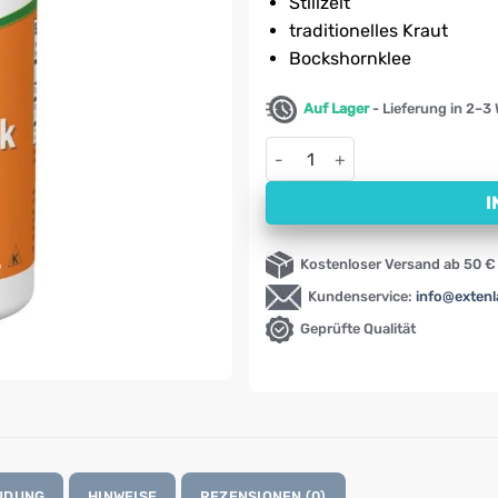
Stillzeit
traditionelles Kraut
Bockshornklee
Auf Lager
- Lieferung in 2–3
Bockshornklee, Fenugreek NO
I
Kostenloser Versand ab 50 €
Kundenservice:
info@exten
Geprüfte Qualität
NDUNG
HINWEISE
REZENSIONEN (0)