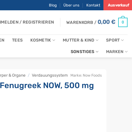
Blog
Über uns
Kontakt
Ausverkauf
0,00
€
MELDEN / REGISTRIEREN
0
WARENKORB /
EN
TEES
KOSMETIK
MUTTER & KIND
SPORT
SONSTIGES
MARKEN
rper & Organe
/
Verdauungssystem
Marke:
Now Foods
 Fenugreek NOW, 500 mg