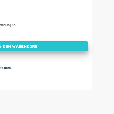
 Werktagen
W, 500 mg (100 Kapseln) Menge
N DEN WARENKORB
lab.com