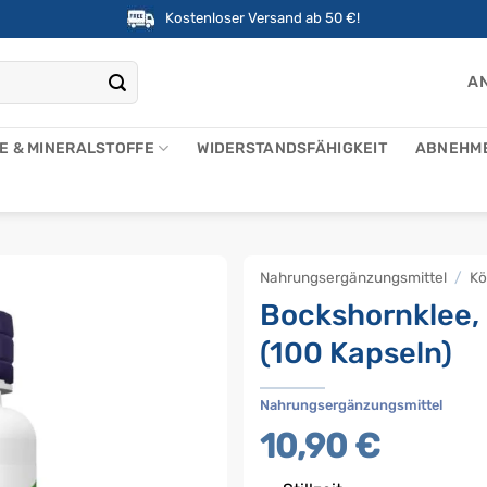
Kostenloser Versand ab 50 €!
AN
NE & MINERALSTOFFE
WIDERSTANDSFÄHIGKEIT
ABNEHM
Nahrungsergänzungsmittel
/
Kö
Bockshornklee,
(100 Kapseln)
Nahrungsergänzungsmittel
10,90
€