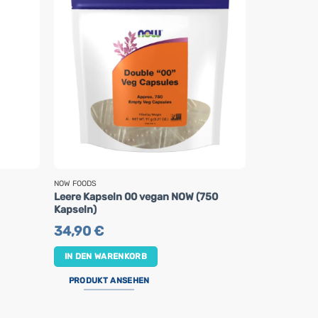
NOW FOODS
HEILTROPFEN
Leere Kapseln 00 vegan NOW (750
Lugolsche L
Kapseln)
Heiltropfen
34,90
€
25,90
€
IN DEN WARENKORB
IN DEN WA
PRODUKT ANSEHEN
PRODUKT 