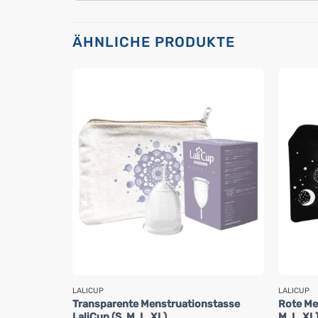
ÄHNLICHE PRODUKTE
LALICUP
LALICUP
Transparente Menstruationstasse
Rote Me
LaliCup (S, M, L, XL)
M, L, XL