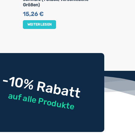
Größen)
29,00
€
15,26
€
WEITERLES
WEITERLESEN
-10% Rabatt
auf alle Produkte