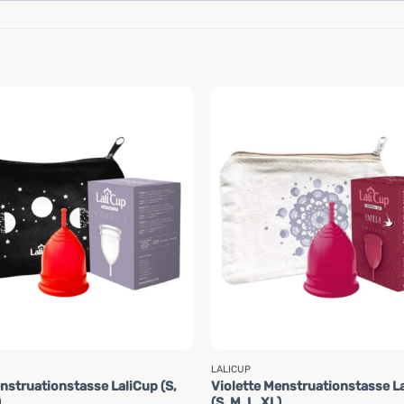
LALICUP
nstruationstasse LaliCup (S,
Violette Menstruationstasse L
)
(S, M, L, XL)