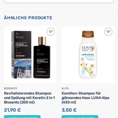
ÄHNLICHE PRODUKTE
BIOSANTO
ALPA
Revitalisierendes Shampoo
Kamillen-Shampoo für
und Spülung mit Keratin 2 in 1
glänzendes Haar LUNA Alpa
Biosanto (200 ml)
(430 ml)
21,90
€
3,50
€